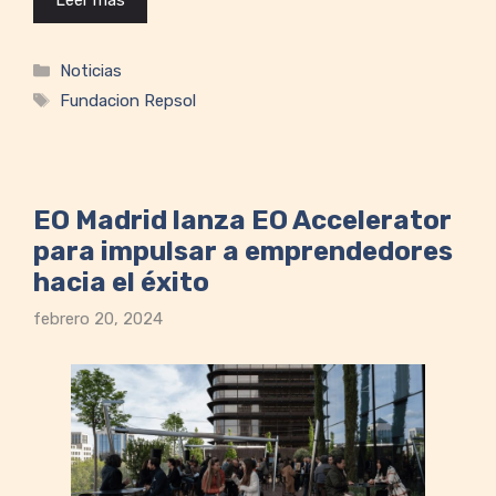
Leer mas
Categorías
Noticias
Etiquetas
Fundacion Repsol
EO Madrid lanza EO Accelerator
para impulsar a emprendedores
hacia el éxito
febrero 20, 2024