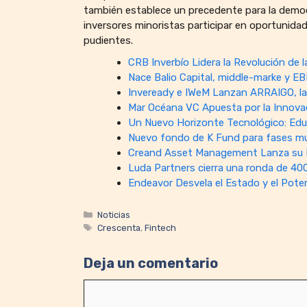
también establece un precedente para la democr
inversores minoristas participar en oportunida
pudientes.
CRB Inverbío Lidera la Revolución de 
Nace Balio Capital, middle-marke y E
Inveready e IWeM Lanzan ARRAIGO, la
Mar Océana VC Apuesta por la Innova
Un Nuevo Horizonte Tecnológico: Edu
Nuevo fondo de K Fund para fases muy 
Creand Asset Management Lanza su P
Luda Partners cierra una ronda de 40
Endeavor Desvela el Estado y el Poten
Categorías
Noticias
Etiquetas
Crescenta
,
Fintech
Deja un comentario
Comentario