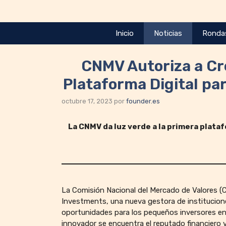
Saltar
al
contenido
Inicio
Noticias
Ronda
CNMV Autoriza a Cr
Plataforma Digital pa
octubre 17, 2023
por
founder.es
La CNMV da luz verde a la primera plataf
La Comisión Nacional del Mercado de Valores 
Investments, una nueva gestora de institucione
oportunidades para los pequeños inversores en 
innovador se encuentra el reputado financiero