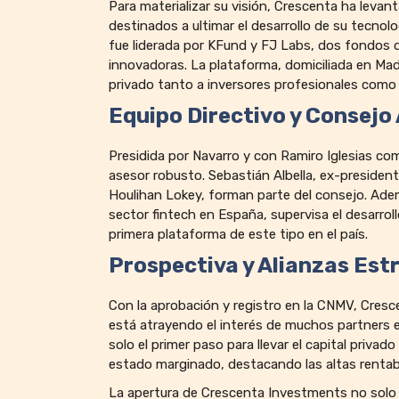
Para materializar su visión, Crescenta ha levan
destinados a ultimar el desarrollo de su tecnol
fue liderada por KFund y FJ Labs, dos fondos 
innovadoras. La plataforma, domiciliada en Madr
privado tanto a inversores profesionales como 
Equipo Directivo y Consejo
Presidida por Navarro y con Ramiro Iglesias c
asesor robusto. Sebastián Albella, ex-presiden
Houlihan Lokey, forman parte del consejo. Ade
sector fintech en España, supervisa el desarro
primera plataforma de este tipo en el país.
Prospectiva y Alianzas Est
Con la aprobación y registro en la CNMV, Cresc
está atrayendo el interés de muchos partners e
solo el primer paso para llevar el capital priv
estado marginado, destacando las altas rentabil
La apertura de Crescenta Investments no solo m