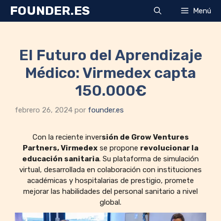
Saltar
FOUNDER.ES
Menú
al
contenido
El Futuro del Aprendizaje
Médico: Virmedex capta
150.000€
febrero 26, 2024
por
founder.es
Con la reciente inver
sión de Grow Ventures
Partners, Virmedex
se propone
revolucionar la
educación sanitaria
. Su plataforma de simulación
virtual, desarrollada en colaboración con instituciones
académicas y hospitalarias de prestigio, promete
mejorar las habilidades del personal sanitario a nivel
global.