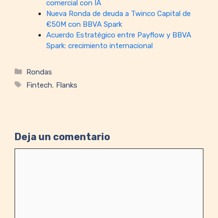
comercial con IA
Nueva Ronda de deuda a Twinco Capital de
€50M con BBVA Spark
Acuerdo Estratégico entre Payflow y BBVA
Spark: crecimiento internacional
Categorías
Rondas
Etiquetas
Fintech
,
Flanks
Deja un comentario
Comentario