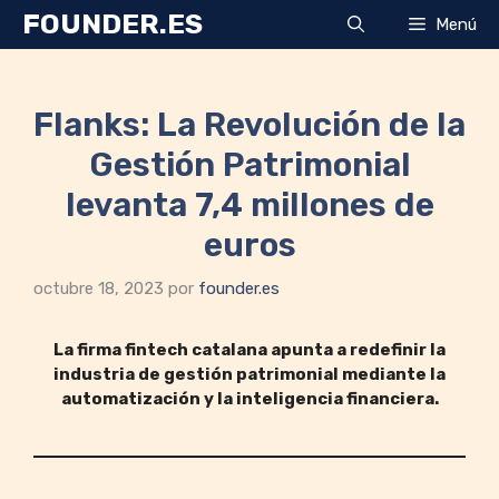
Saltar
FOUNDER.ES
Menú
al
contenido
Flanks: La Revolución de la
Gestión Patrimonial
levanta 7,4 millones de
euros
octubre 18, 2023
por
founder.es
La firma fintech catalana apunta a redefinir la
industria de gestión patrimonial mediante la
automatización y la inteligencia financiera.