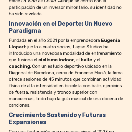
office
La Vida es Chula
. Aunque se contó con la
participación de un inversor minoritario, su identidad no
ha sido revelada.
Innovación en el Deporte: Un Nuevo
Paradigma
Fundada en el año 2021 por la emprendedora
Eugenia
Llopart
junto a cuatro socios, Lapso Studios ha
introducido una novedosa modalidad de entrenamiento
que fusiona el
ciclismo indoor
, el
baile
y el
coaching
. Con un estudio deportivo ubicado en la
Diagonal de Barcelona, cerca de Francesc Macià, la firma
ofrece sesiones de 45 minutos que combinan actividad
física de alta intensidad en bicicleta con baile, ejercicios
de fuerza, resistencia y tronco superior con
mancuernas, todo bajo la guía musical de una docena de
canciones.
Crecimiento Sostenido y Futuras
Expansiones
Con una facturación que se espera cierre el 2023 en