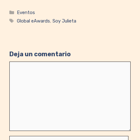
Categorías
Eventos
Etiquetas
Global eAwards
,
Soy Julieta
Deja un comentario
Comentario
Nombre