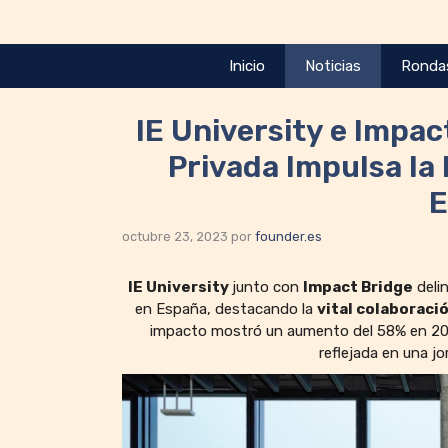
Saltar
al
contenido
Inicio
Noticias
Ronda
IE University e Impac
Privada Impulsa la
E
octubre 23, 2023
por
founder.es
IE University
junto con
Impact Bridge
delin
en España, destacando la
vital colaboraci
impacto mostró un aumento del 58% en 2022
reflejada en una jo